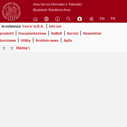
Passa
Area Servizi Informatici e Telematici
a
Business Solutions Area
contenuto
EN
FR
principale
|
In evidenza:
Cos'e' la B.A.
Info sui
|
|
|
|
prodotti
Documentazione
GeBeS
Servizi
Newsletter
|
|
|
Iscrizione
Utility
Archivio news
ApEx
Home
\
Menu
Contrai
Espandi
Image
Title
Page
Display
Utility
ext
itle
Page