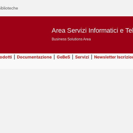
iblioteche
Area Servizi Informatici e Te
Business Solutions Area
rodotti
|
Documentazione
|
GeBeS
|
Servizi
|
Newsletter Iscrizio
Text
Risorse
Title
Page
Display