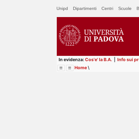
Passa
Unipd
Dipartimenti
Centri
Scuole
B
a
contenuto
principale
In evidenza:
Cos'e' la B.A.
|
Info sui p
Home
\
Menu
Image
Title
Page
Display