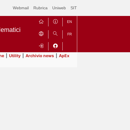
Webmail
Rubrica
Uniweb
SIT
EN
lematici
FR
ne
|
Utility
|
Archivio news
|
ApEx
Contrai
Espandi