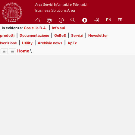
Passa
Area Servizi Informatici e Telematici
a
Business Solutions Area
contenuto
EN
FR
principale
|
In evidenza:
Cos'e' la B.A.
Info sui
|
|
|
|
prodotti
Documentazione
GeBeS
Servizi
Newsletter
|
|
|
Iscrizione
Utility
Archivio news
ApEx
Home
\
Menu
Contrai
Espandi
Image
Title
Page
Display
Prodotti
ext
itle
Page