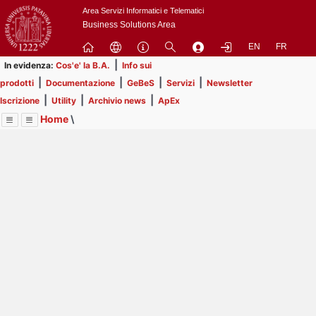
Passa
Area Servizi Informatici e Telematici
a
Business Solutions Area
contenuto
EN
FR
principale
|
In evidenza:
Cos'e' la B.A.
Info sui
|
|
|
|
prodotti
Documentazione
GeBeS
Servizi
Newsletter
|
|
|
Iscrizione
Utility
Archivio news
ApEx
Home
\
Menu
Contrai
Espandi
Image
Title
Page
Display
Utility
ext
itle
Page