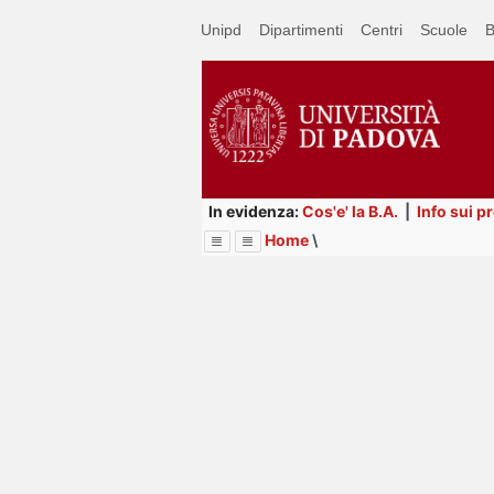
Passa
Unipd
Dipartimenti
Centri
Scuole
B
a
contenuto
principale
In evidenza:
Cos'e' la B.A.
|
Info sui p
Home
\
Menu
Image
Title
Page
Display