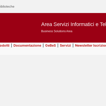
iblioteche
Area Servizi Informatici e Te
Business Solutions Area
rodotti
|
Documentazione
|
GeBeS
|
Servizi
|
Newsletter Iscrizio
Text
Risorse
Title
Page
Display