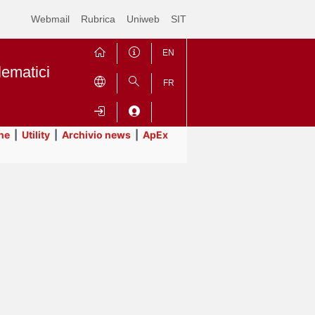
Webmail
Rubrica
Uniweb
SIT
EN
lematici
FR
ne
|
Utility
|
Archivio news
|
ApEx
Contrai
Espandi