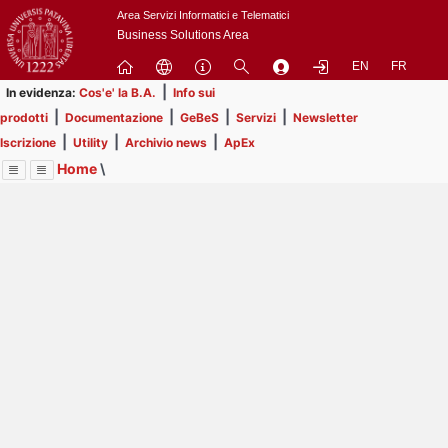
Passa
Area Servizi Informatici e Telematici
a
Business Solutions Area
contenuto
EN
FR
principale
|
In evidenza:
Cos'e' la B.A.
Info sui
|
|
|
|
prodotti
Documentazione
GeBeS
Servizi
Newsletter
|
|
|
Iscrizione
Utility
Archivio news
ApEx
Home
\
Menu
Contrai
Espandi
Image
Title
Page
Display
ApEx
ext
itle
Page