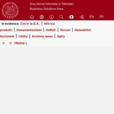
Passa
Area Servizi Informatici e Telematici
a
Business Solutions Area
contenuto
EN
FR
principale
|
In evidenza:
Cos'e' la B.A.
Info sui
|
|
|
|
prodotti
Documentazione
GeBeS
Servizi
Newsletter
|
|
|
Iscrizione
Utility
Archivio news
ApEx
Home
\
Menu
Contrai
Espandi
Image
Title
Page
Display
Prodotti
ext
itle
Page