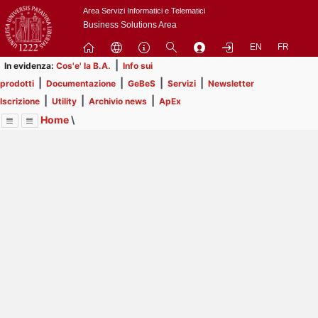
Passa
Area Servizi Informatici e Telematici
a
Business Solutions Area
contenuto
EN
FR
principale
|
In evidenza:
Cos'e' la B.A.
Info sui
|
|
|
|
prodotti
Documentazione
GeBeS
Servizi
Newsletter
|
|
|
Iscrizione
Utility
Archivio news
ApEx
Home
\
Menu
Contrai
Espandi
Image
Title
Page
Display
ApEx
ext
itle
Page