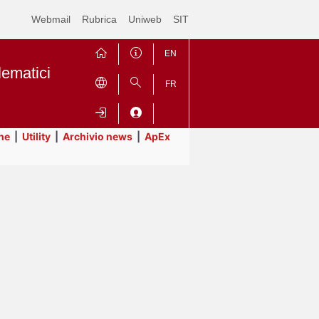
Webmail
Rubrica
Uniweb
SIT
EN
lematici
FR
ne
|
Utility
|
Archivio news
|
ApEx
Contrai
Espandi