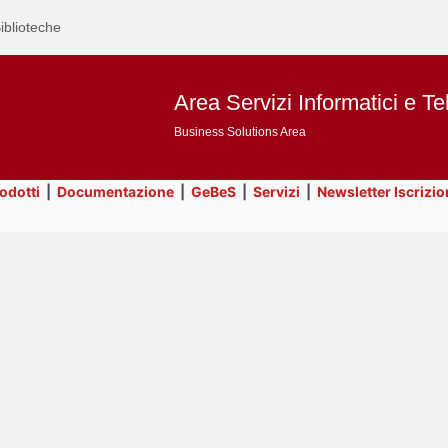
iblioteche
Area Servizi Informatici e Te
Business Solutions Area
rodotti
|
Documentazione
|
GeBeS
|
Servizi
|
Newsletter Iscrizio
Text
ApEx
Title
Page
Display