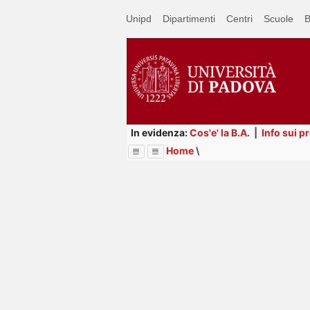
Passa
Unipd
Dipartimenti
Centri
Scuole
B
a
contenuto
principale
In evidenza:
Cos'e' la B.A.
|
Info sui p
Home
\
Menu
Image
Title
Page
Display