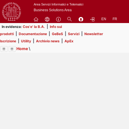
Passa
Area Servizi Informatici e Telematici
a
Business Solutions Area
contenuto
EN
FR
principale
|
In evidenza:
Cos'e' la B.A.
Info sui
|
|
|
|
prodotti
Documentazione
GeBeS
Servizi
Newsletter
|
|
|
Iscrizione
Utility
Archivio news
ApEx
Home
\
Menu
Contrai
Espandi
Image
Title
Page
Display
Risorse
ext
itle
Page