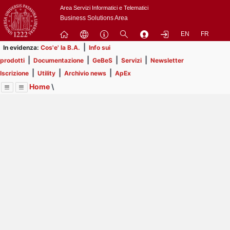
Passa
Area Servizi Informatici e Telematici
a
Business Solutions Area
contenuto
EN
FR
principale
|
In evidenza:
Cos'e' la B.A.
Info sui
|
|
|
|
prodotti
Documentazione
GeBeS
Servizi
Newsletter
|
|
|
Iscrizione
Utility
Archivio news
ApEx
Home
\
Menu
Contrai
Espandi
Image
Title
Page
Display
Utility
ext
itle
Page