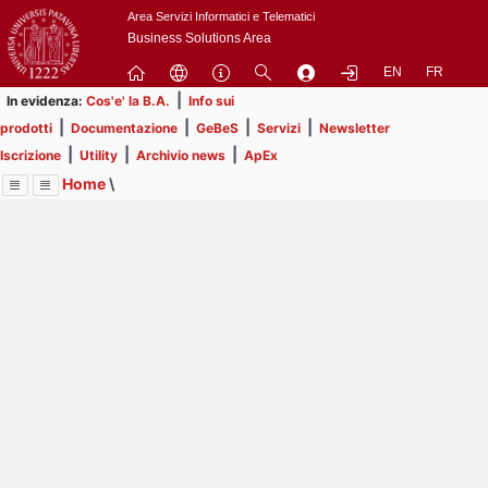
Passa
Area Servizi Informatici e Telematici
a
Business Solutions Area
contenuto
EN
FR
principale
|
In evidenza:
Cos'e' la B.A.
Info sui
|
|
|
|
prodotti
Documentazione
GeBeS
Servizi
Newsletter
|
|
|
Iscrizione
Utility
Archivio news
ApEx
Home
\
Menu
Contrai
Espandi
Image
Title
Page
Display
Risorse
ext
itle
Page