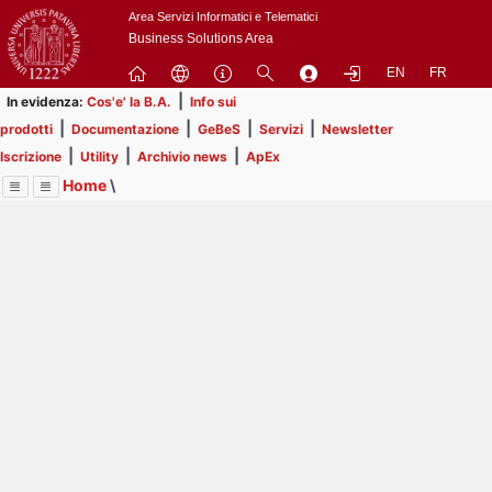
Passa
Area Servizi Informatici e Telematici
a
Business Solutions Area
contenuto
EN
FR
principale
|
In evidenza:
Cos'e' la B.A.
Info sui
|
|
|
|
prodotti
Documentazione
GeBeS
Servizi
Newsletter
|
|
|
Iscrizione
Utility
Archivio news
ApEx
Home
\
Menu
Contrai
Espandi
Image
Title
Page
Display
Utility
ext
itle
Page