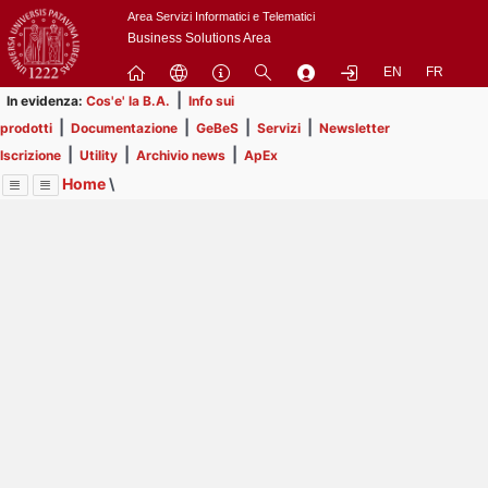
Passa
Area Servizi Informatici e Telematici
a
Business Solutions Area
contenuto
EN
FR
principale
|
In evidenza:
Cos'e' la B.A.
Info sui
|
|
|
|
prodotti
Documentazione
GeBeS
Servizi
Newsletter
|
|
|
Iscrizione
Utility
Archivio news
ApEx
Home
\
Menu
Contrai
Espandi
Image
Title
Page
Display
ApEx
ext
itle
Page