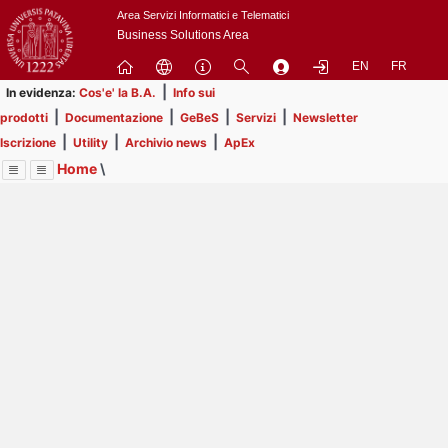
Passa
Area Servizi Informatici e Telematici
a
Business Solutions Area
contenuto
EN
FR
principale
|
In evidenza:
Cos'e' la B.A.
Info sui
|
|
|
|
prodotti
Documentazione
GeBeS
Servizi
Newsletter
|
|
|
Iscrizione
Utility
Archivio news
ApEx
Home
\
Menu
Contrai
Espandi
Image
Title
Page
Display
Utility
ext
itle
Page