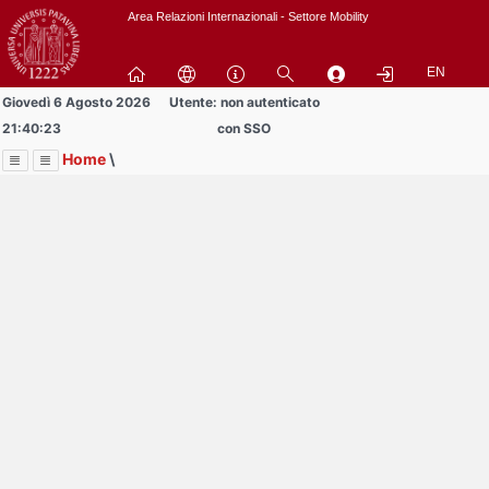
Passa
Area Relazioni Internazionali - Settore Mobility
a
contenuto
EN
principale
Giovedì 6 Agosto 2026
Utente: non autenticato
21:40:23
con SSO
Home
\
Menu
Contrai
Espandi
Image
Title
Page
Display
Area Docenti e PTA
ext
itle
Page
isplay
Contrai
Espandi