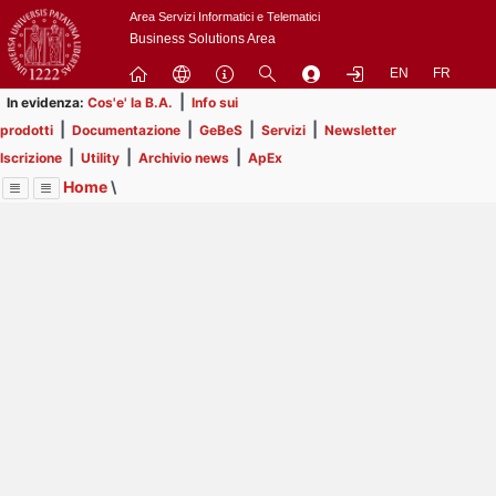
Passa
Area Servizi Informatici e Telematici
a
Business Solutions Area
contenuto
EN
FR
principale
|
In evidenza:
Cos'e' la B.A.
Info sui
|
|
|
|
prodotti
Documentazione
GeBeS
Servizi
Newsletter
|
|
|
Iscrizione
Utility
Archivio news
ApEx
Home
\
Menu
Contrai
Espandi
Image
Title
Page
Display
Utility
ext
itle
Page