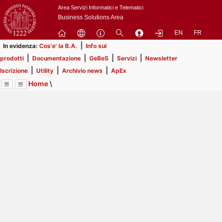
Passa
Area Servizi Informatici e Telematici
a
Business Solutions Area
contenuto
EN
FR
principale
|
In evidenza:
Cos'e' la B.A.
Info sui
|
|
|
|
prodotti
Documentazione
GeBeS
Servizi
Newsletter
|
|
|
Iscrizione
Utility
Archivio news
ApEx
Home
\
Menu
Contrai
Espandi
Image
Title
Page
Display
Utility
ext
itle
Page