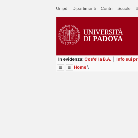
Passa
Unipd
Dipartimenti
Centri
Scuole
B
a
contenuto
principale
In evidenza:
Cos'e' la B.A.
|
Info sui p
Home
\
Menu
Image
Title
Page
Display