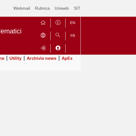
Webmail
Rubrica
Uniweb
SIT
EN
lematici
FR
ne
|
Utility
|
Archivio news
|
ApEx
Contrai
Espandi