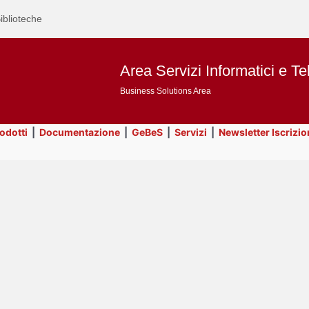
iblioteche
Area Servizi Informatici e Te
Business Solutions Area
rodotti
|
Documentazione
|
GeBeS
|
Servizi
|
Newsletter Iscrizio
Text
Risorse
Title
Page
Display