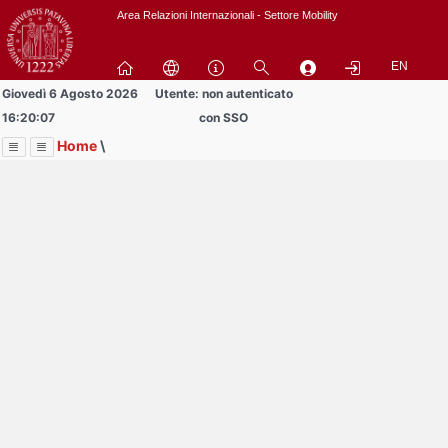
Passa
Area Relazioni Internazionali - Settore Mobility
a
contenuto
EN
principale
Giovedì 6 Agosto 2026
Utente: non autenticato
16:20:07
con SSO
Home
\
Menu
Contrai
Espandi
Image
Title
Page
Display
Documenti
ext
itle
Page
isplay
Contrai
Espandi