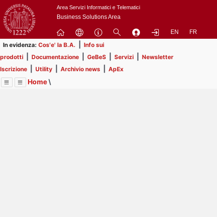
Passa
Area Servizi Informatici e Telematici
a
Business Solutions Area
contenuto
EN
FR
principale
|
In evidenza:
Cos'e' la B.A.
Info sui
|
|
|
|
prodotti
Documentazione
GeBeS
Servizi
Newsletter
|
|
|
Iscrizione
Utility
Archivio news
ApEx
Home
\
Menu
Contrai
Espandi
Image
Title
Page
Display
Utility
ext
itle
Page