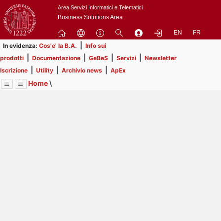
Passa
Area Servizi Informatici e Telematici
a
Business Solutions Area
contenuto
EN
FR
principale
|
In evidenza:
Cos'e' la B.A.
Info sui
|
|
|
|
prodotti
Documentazione
GeBeS
Servizi
Newsletter
|
|
|
Iscrizione
Utility
Archivio news
ApEx
Home
\
Menu
Contrai
Espandi
Image
Title
Page
Display
Prodotti
ext
itle
Page