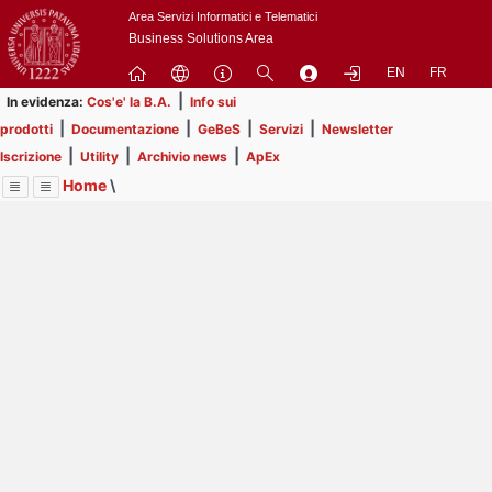
Passa
Area Servizi Informatici e Telematici
a
Business Solutions Area
contenuto
EN
FR
principale
|
In evidenza:
Cos'e' la B.A.
Info sui
|
|
|
|
prodotti
Documentazione
GeBeS
Servizi
Newsletter
|
|
|
Iscrizione
Utility
Archivio news
ApEx
Home
\
Menu
Contrai
Espandi
Image
Title
Page
Display
Risorse
ext
itle
Page