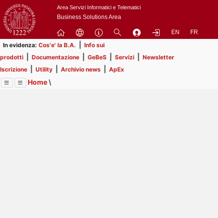
Passa
Area Servizi Informatici e Telematici
a
Business Solutions Area
contenuto
EN
FR
principale
|
In evidenza:
Cos'e' la B.A.
Info sui
|
|
|
|
prodotti
Documentazione
GeBeS
Servizi
Newsletter
|
|
|
Iscrizione
Utility
Archivio news
ApEx
Home
\
Menu
Contrai
Espandi
Image
Title
Page
Display
ApEx
ext
itle
Page