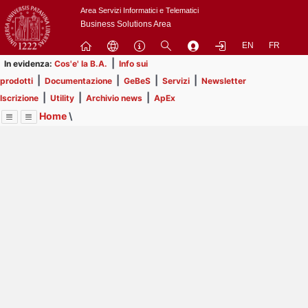
Passa
Area Servizi Informatici e Telematici
a
Business Solutions Area
contenuto
EN
FR
principale
|
In evidenza:
Cos'e' la B.A.
Info sui
|
|
|
|
prodotti
Documentazione
GeBeS
Servizi
Newsletter
|
|
|
Iscrizione
Utility
Archivio news
ApEx
Home
\
Menu
Contrai
Espandi
Image
Title
Page
Display
ApEx
ext
itle
Page