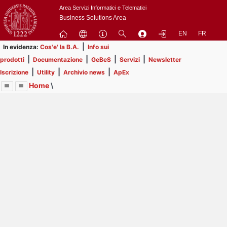
Passa
Area Servizi Informatici e Telematici
a
Business Solutions Area
contenuto
EN
FR
principale
|
In evidenza:
Cos'e' la B.A.
Info sui
|
|
|
|
prodotti
Documentazione
GeBeS
Servizi
Newsletter
|
|
|
Iscrizione
Utility
Archivio news
ApEx
Home
\
Menu
Contrai
Espandi
Image
Title
Page
Display
ApEx
ext
itle
Page