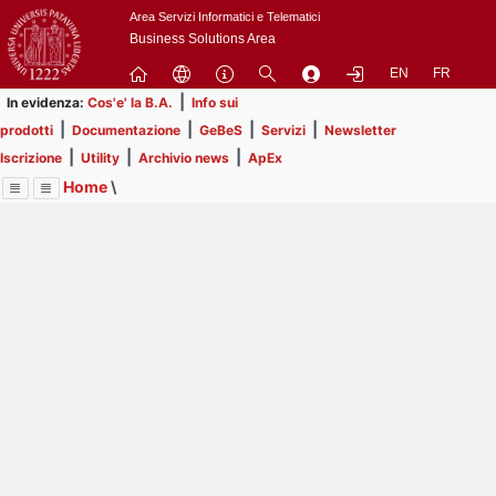
Passa
Area Servizi Informatici e Telematici
a
Business Solutions Area
contenuto
EN
FR
principale
|
In evidenza:
Cos'e' la B.A.
Info sui
|
|
|
|
prodotti
Documentazione
GeBeS
Servizi
Newsletter
|
|
|
Iscrizione
Utility
Archivio news
ApEx
Home
\
Menu
Contrai
Espandi
Image
Title
Page
Display
ApEx
ext
itle
Page