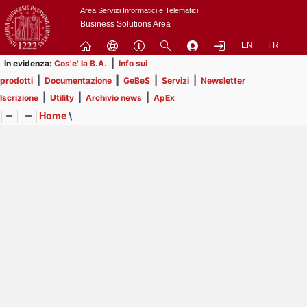
Passa
Area Servizi Informatici e Telematici
a
Business Solutions Area
contenuto
EN
FR
principale
|
In evidenza:
Cos'e' la B.A.
Info sui
|
|
|
|
prodotti
Documentazione
GeBeS
Servizi
Newsletter
|
|
|
Iscrizione
Utility
Archivio news
ApEx
Home
\
Menu
Contrai
Espandi
Image
Title
Page
Display
Utility
ext
itle
Page