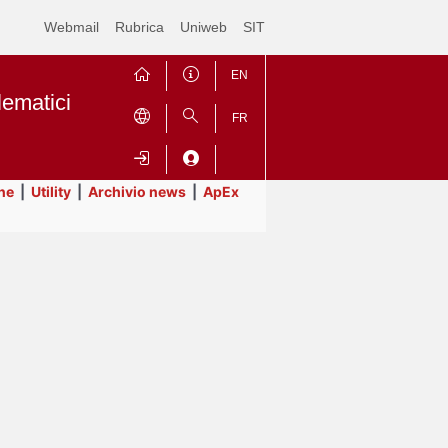
Webmail
Rubrica
Uniweb
SIT
EN
lematici
FR
ne
|
Utility
|
Archivio news
|
ApEx
Contrai
Espandi