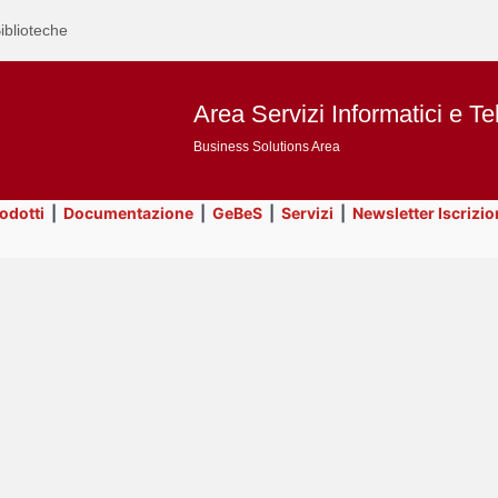
iblioteche
Area Servizi Informatici e Te
Business Solutions Area
rodotti
|
Documentazione
|
GeBeS
|
Servizi
|
Newsletter Iscrizio
Text
ApEx
Title
Page
Display