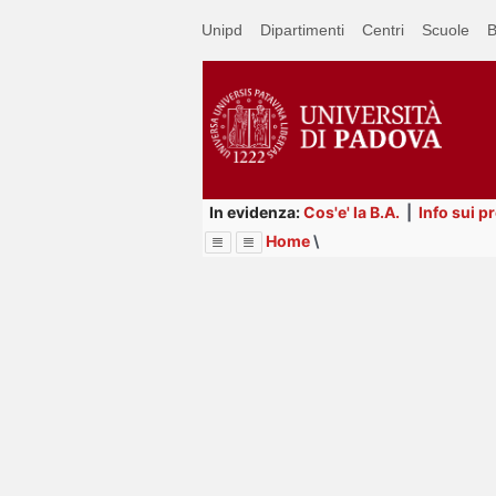
Passa
Unipd
Dipartimenti
Centri
Scuole
B
a
contenuto
principale
In evidenza:
Cos'e' la B.A.
|
Info sui p
Home
\
Menu
Image
Title
Page
Display