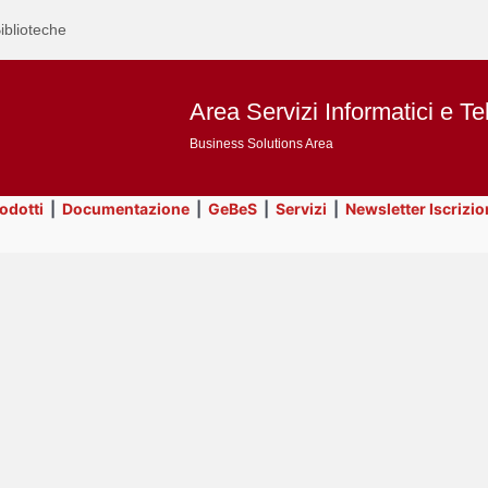
iblioteche
Area Servizi Informatici e Te
Business Solutions Area
rodotti
|
Documentazione
|
GeBeS
|
Servizi
|
Newsletter Iscrizio
Text
Eventi
Title
Page
Display