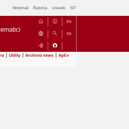
Webmail
Rubrica
Uniweb
SIT
EN
lematici
FR
ne
|
Utility
|
Archivio news
|
ApEx
Contrai
Espandi