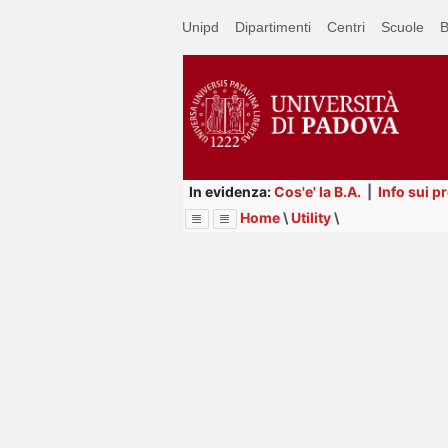
Passa
Unipd
Dipartimenti
Centri
Scuole
B
a
contenuto
principale
In evidenza:
Cos'e' la B.A.
|
Info sui p
Home
\
Utility
\
Menu
Image
Title
Page
Display