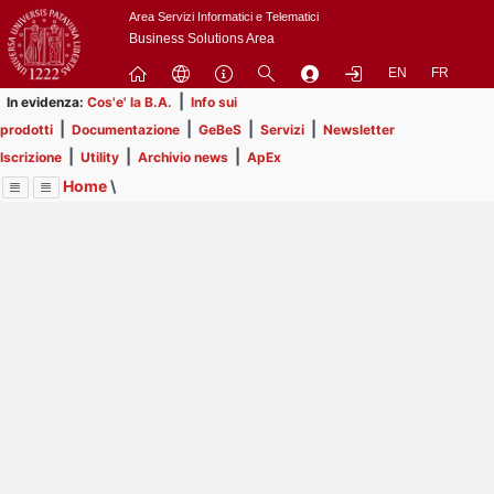
Passa
Area Servizi Informatici e Telematici
a
Business Solutions Area
contenuto
EN
FR
principale
|
In evidenza:
Cos'e' la B.A.
Info sui
|
|
|
|
prodotti
Documentazione
GeBeS
Servizi
Newsletter
|
|
|
Iscrizione
Utility
Archivio news
ApEx
Home
\
Menu
Contrai
Espandi
Image
Title
Page
Display
Business Analysis
ext
itle
Page