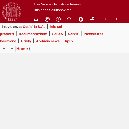
Passa
Area Servizi Informatici e Telematici
a
Business Solutions Area
contenuto
EN
FR
principale
|
In evidenza:
Cos'e' la B.A.
Info sui
|
|
|
|
prodotti
Documentazione
GeBeS
Servizi
Newsletter
|
|
|
Iscrizione
Utility
Archivio news
ApEx
Home
\
Menu
Contrai
Espandi
Image
Title
Page
Display
Utility
ext
itle
Page