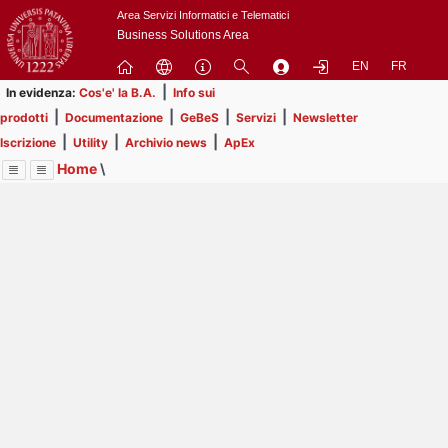
Passa
Area Servizi Informatici e Telematici
a
Business Solutions Area
contenuto
EN
FR
principale
|
In evidenza:
Cos'e' la B.A.
Info sui
|
|
|
|
prodotti
Documentazione
GeBeS
Servizi
Newsletter
|
|
|
Iscrizione
Utility
Archivio news
ApEx
Home
\
Menu
Contrai
Espandi
Image
Title
Page
Display
ApEx
ext
itle
Page