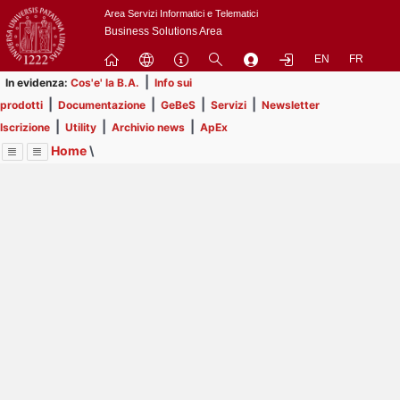
Passa
Area Servizi Informatici e Telematici
a
Business Solutions Area
contenuto
EN
FR
principale
|
In evidenza:
Cos'e' la B.A.
Info sui
|
|
|
|
prodotti
Documentazione
GeBeS
Servizi
Newsletter
|
|
|
Iscrizione
Utility
Archivio news
ApEx
Home
\
Menu
Contrai
Espandi
Image
Title
Page
Display
ApEx
ext
itle
Page