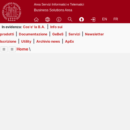
Passa
Area Servizi Informatici e Telematici
a
Business Solutions Area
contenuto
EN
FR
principale
|
In evidenza:
Cos'e' la B.A.
Info sui
|
|
|
|
prodotti
Documentazione
GeBeS
Servizi
Newsletter
|
|
|
Iscrizione
Utility
Archivio news
ApEx
Home
\
Menu
Contrai
Espandi
Image
Title
Page
Display
Prodotti
ext
itle
Page