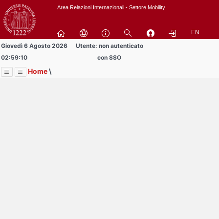
Passa
Area Relazioni Internazionali - Settore Mobility
a
contenuto
EN
principale
Giovedì 6 Agosto 2026
Utente: non autenticato
02:59:10
con SSO
Home
\
Menu
Contrai
Espandi
Image
Title
Page
Display
Progetto Buddy4YOUrope
ext
itle
Page
isplay
Contrai
Espandi