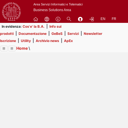
Passa
Area Servizi Informatici e Telematici
a
Business Solutions Area
contenuto
EN
FR
principale
|
In evidenza:
Cos'e' la B.A.
Info sui
|
|
|
|
prodotti
Documentazione
GeBeS
Servizi
Newsletter
|
|
|
Iscrizione
Utility
Archivio news
ApEx
Home
\
Menu
Contrai
Espandi
Image
Title
Page
Display
Utility
ext
itle
Page