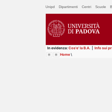
Passa
Unipd
Dipartimenti
Centri
Scuole
B
a
contenuto
principale
In evidenza:
Cos'e' la B.A.
|
Info sui p
Home
\
Menu
Image
Title
Page
Display