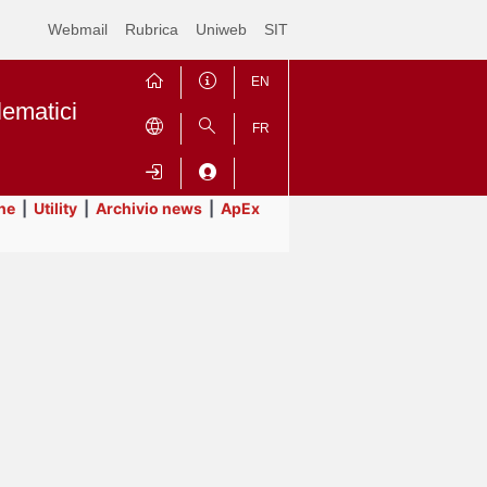
Webmail
Rubrica
Uniweb
SIT
EN
lematici
FR
ne
|
Utility
|
Archivio news
|
ApEx
Contrai
Espandi