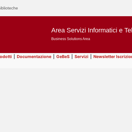
iblioteche
Area Servizi Informatici e Te
Business Solutions Area
rodotti
|
Documentazione
|
GeBeS
|
Servizi
|
Newsletter Iscrizio
Text
Utility
Title
Page
Display