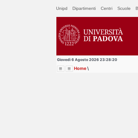
Passa
Unipd
Dipartimenti
Centri
Scuole
B
a
contenuto
principale
Giovedì 6 Agosto 2026 23:28:20
Home
\
Menu
Image
Title
Page
Display