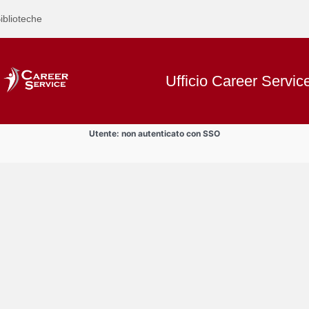
iblioteche
Ufficio Career Servic
Utente: non autenticato con SSO
Text
Incontri di orientamento al lavor
Title
Page
Display