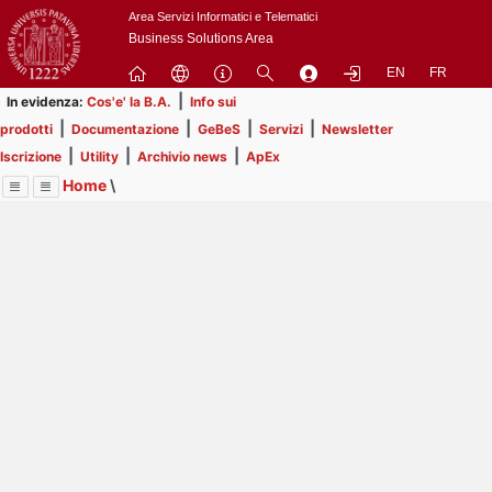
Passa
Area Servizi Informatici e Telematici
a
Business Solutions Area
contenuto
EN
FR
principale
|
In evidenza:
Cos'e' la B.A.
Info sui
|
|
|
|
prodotti
Documentazione
GeBeS
Servizi
Newsletter
|
|
|
Iscrizione
Utility
Archivio news
ApEx
Home
\
Menu
Contrai
Espandi
Image
Title
Page
Display
Utility
ext
itle
Page