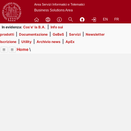
Passa
Area Servizi Informatici e Telematici
a
Business Solutions Area
contenuto
EN
FR
principale
|
In evidenza:
Cos'e' la B.A.
Info sui
|
|
|
|
prodotti
Documentazione
GeBeS
Servizi
Newsletter
|
|
|
Iscrizione
Utility
Archivio news
ApEx
Home
\
Menu
Contrai
Espandi
Image
Title
Page
Display
Prodotti
ext
itle
Page