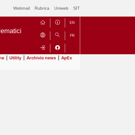
Webmail
Rubrica
Uniweb
SIT
EN
lematici
FR
ne
|
Utility
|
Archivio news
|
ApEx
Contrai
Espandi