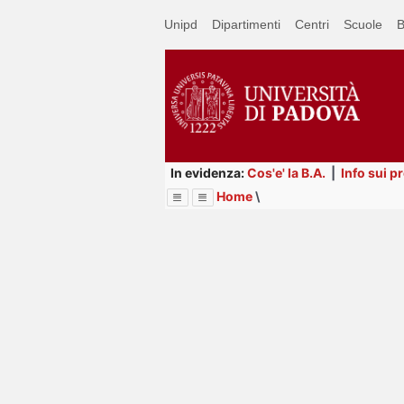
Passa
Unipd
Dipartimenti
Centri
Scuole
B
a
contenuto
principale
In evidenza:
Cos'e' la B.A.
|
Info sui p
Home
\
Menu
Image
Title
Page
Display