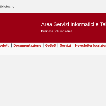
iblioteche
Area Servizi Informatici e Te
Business Solutions Area
rodotti
|
Documentazione
|
GeBeS
|
Servizi
|
Newsletter Iscrizio
Text
ApEx
Title
Page
Display