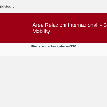
iblioteche
Area Relazioni Internazionali - S
Mobility
Utente: non autenticato con SSO
Text
Area studenti BIP
Title
Page
Display