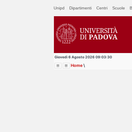
Passa
Unipd
Dipartimenti
Centri
Scuole
B
a
contenuto
principale
Giovedì 6 Agosto 2026 09:03:30
Home
\
Menu
Image
Title
Page
Display