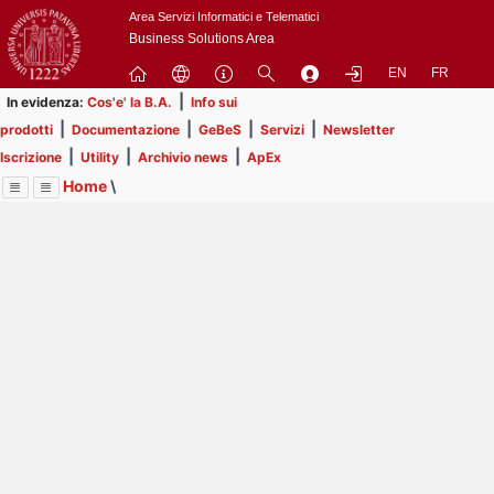
Passa
Area Servizi Informatici e Telematici
a
Business Solutions Area
contenuto
EN
FR
principale
|
In evidenza:
Cos'e' la B.A.
Info sui
|
|
|
|
prodotti
Documentazione
GeBeS
Servizi
Newsletter
|
|
|
Iscrizione
Utility
Archivio news
ApEx
Home
\
Menu
Contrai
Espandi
Image
Title
Page
Display
Risorse
ext
itle
Page