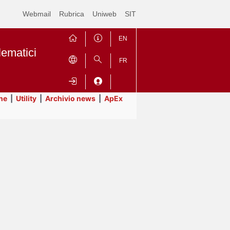
Webmail
Rubrica
Uniweb
SIT
EN
lematici
FR
ne
|
Utility
|
Archivio news
|
ApEx
Contrai
Espandi