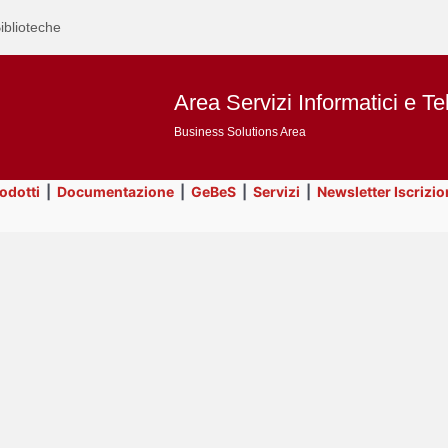
iblioteche
Area Servizi Informatici e Te
Business Solutions Area
rodotti
|
Documentazione
|
GeBeS
|
Servizi
|
Newsletter Iscrizio
Text
Prodotti
Title
Page
Display