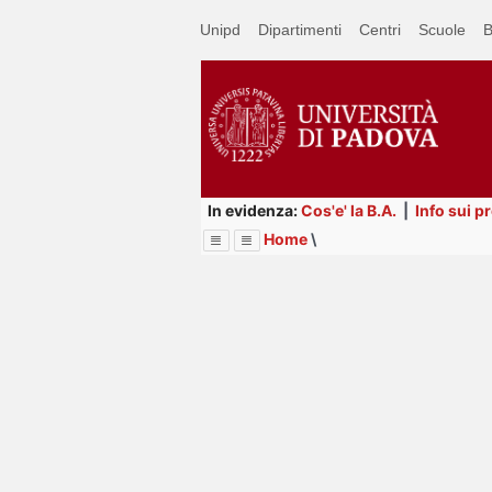
Passa
Unipd
Dipartimenti
Centri
Scuole
B
a
contenuto
principale
In evidenza:
Cos'e' la B.A.
|
Info sui p
Home
\
Menu
Image
Title
Page
Display