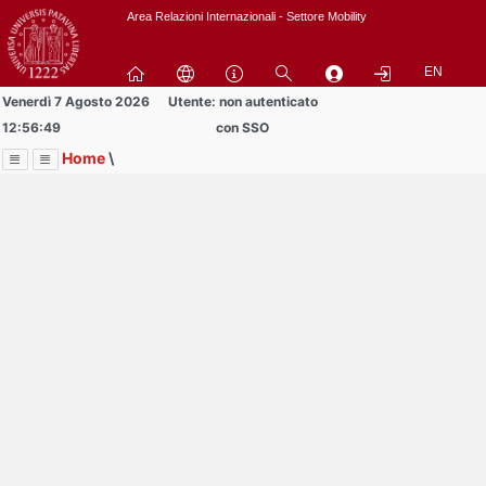
Passa
Area Relazioni Internazionali - Settore Mobility
a
contenuto
EN
principale
Venerdì 7 Agosto 2026
Utente: non autenticato
12:56:49
con SSO
Home
\
Menu
Contrai
Espandi
Image
Title
Page
Display
Area Studenti Erasmus
ext
itle
Page
isplay
Contrai
Espandi