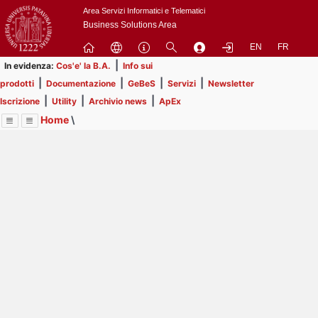
Passa
Area Servizi Informatici e Telematici
a
Business Solutions Area
contenuto
EN
FR
principale
|
In evidenza:
Cos'e' la B.A.
Info sui
|
|
|
|
prodotti
Documentazione
GeBeS
Servizi
Newsletter
|
|
|
Iscrizione
Utility
Archivio news
ApEx
Home
\
Menu
Contrai
Espandi
Image
Title
Page
Display
Prodotti
ext
itle
Page