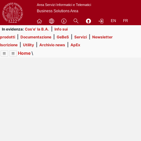
Passa
Area Servizi Informatici e Telematici
a
Business Solutions Area
contenuto
EN
FR
principale
|
In evidenza:
Cos'e' la B.A.
Info sui
|
|
|
|
prodotti
Documentazione
GeBeS
Servizi
Newsletter
|
|
|
Iscrizione
Utility
Archivio news
ApEx
Home
\
Menu
Contrai
Espandi
Image
Title
Page
Display
ApEx
ext
itle
Page