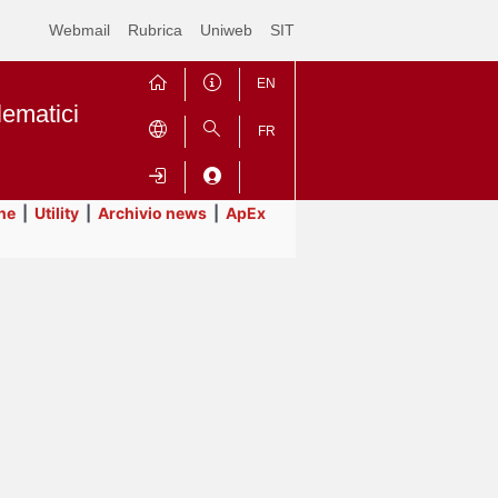
Webmail
Rubrica
Uniweb
SIT
EN
lematici
FR
ne
|
Utility
|
Archivio news
|
ApEx
Contrai
Espandi