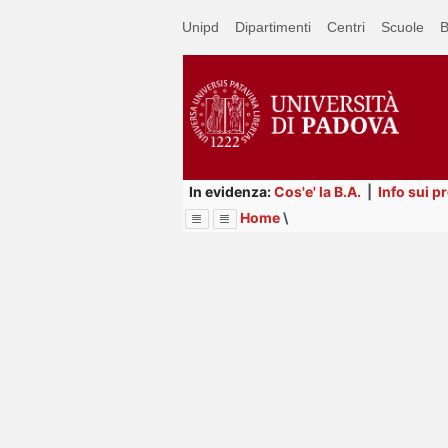
Passa
Unipd
Dipartimenti
Centri
Scuole
B
a
contenuto
principale
In evidenza:
Cos'e' la B.A.
|
Info sui p
Home
\
Menu
Image
Title
Page
Display