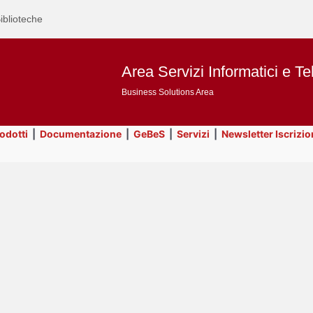
iblioteche
Area Servizi Informatici e Te
Business Solutions Area
rodotti
|
Documentazione
|
GeBeS
|
Servizi
|
Newsletter Iscrizio
Text
ApEx
Title
Page
Display