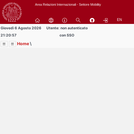
Passa
Area Relazioni Internazionali - Settore Mobility
a
contenuto
EN
principale
Giovedì 6 Agosto 2026
Utente: non autenticato
21:20:57
con SSO
Home
\
Menu
Contrai
Espandi
Image
Title
Page
Display
Documenti
ext
itle
Page
isplay
Contrai
Espandi